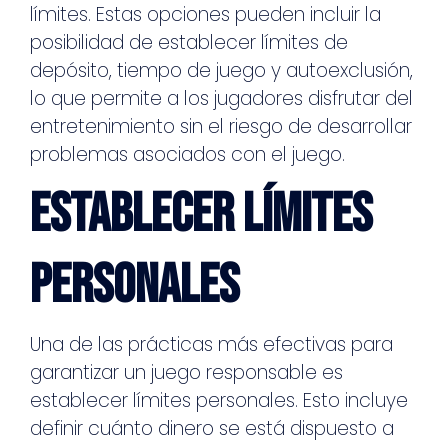
límites. Estas opciones pueden incluir la
posibilidad de establecer límites de
depósito, tiempo de juego y autoexclusión,
lo que permite a los jugadores disfrutar del
entretenimiento sin el riesgo de desarrollar
problemas asociados con el juego.
ESTABLECER LÍMITES
PERSONALES
Una de las prácticas más efectivas para
garantizar un juego responsable es
establecer límites personales. Esto incluye
definir cuánto dinero se está dispuesto a