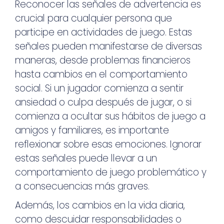
Reconocer las señales de advertencia es
crucial para cualquier persona que
participe en actividades de juego. Estas
señales pueden manifestarse de diversas
maneras, desde problemas financieros
hasta cambios en el comportamiento
social. Si un jugador comienza a sentir
ansiedad o culpa después de jugar, o si
comienza a ocultar sus hábitos de juego a
amigos y familiares, es importante
reflexionar sobre esas emociones. Ignorar
estas señales puede llevar a un
comportamiento de juego problemático y
a consecuencias más graves.
Además, los cambios en la vida diaria,
como descuidar responsabilidades o