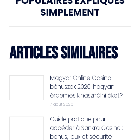
POPULAIRES EXPLIQUÉS
Article
suivant
SIMPLEMENT
:
ARTICLES SIMILAIRES
Magyar Online Casino
bónuszok 2026: hogyan
érdemes kihasználni őket?
7 août 2026
Guide pratique pour
accéder à Sankra Casino :
bonus, jeux et sécurité