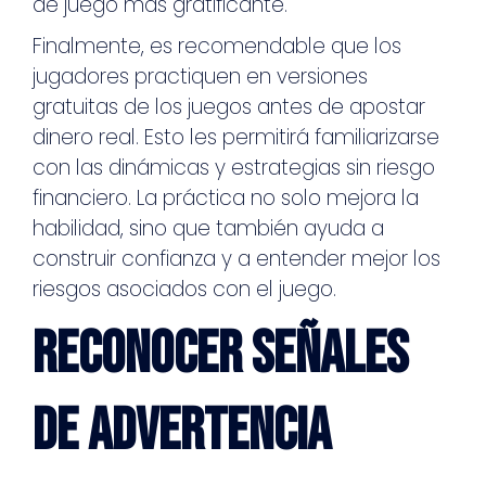
de juego más gratificante.
Finalmente, es recomendable que los
jugadores practiquen en versiones
gratuitas de los juegos antes de apostar
dinero real. Esto les permitirá familiarizarse
con las dinámicas y estrategias sin riesgo
financiero. La práctica no solo mejora la
habilidad, sino que también ayuda a
construir confianza y a entender mejor los
riesgos asociados con el juego.
RECONOCER SEÑALES
DE ADVERTENCIA