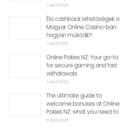
7 août 2026
Élő cashback lehetőségek a
Magyar Online Casino-ban:
hogyan működik?
7 août 2026
Online Pokies NZ: Your go-to
for secure gaming and fast
withdrawals
7 août 2026
The ultimate guide to
welcome bonuses at Online
Pokies NZ: what you need to
6 août 2026