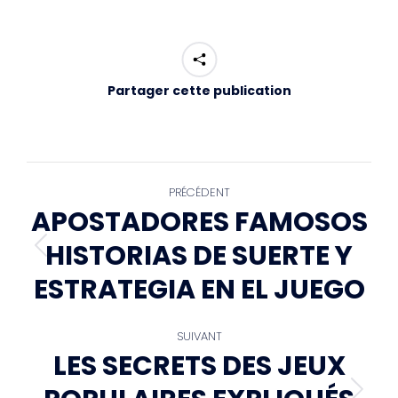
Partager cette publication
NAVIGATION
PRÉCÉDENT
APOSTADORES FAMOSOS
ARTICLE
HISTORIAS DE SUERTE Y
Article
précédent
ESTRATEGIA EN EL JUEGO
:
SUIVANT
LES SECRETS DES JEUX