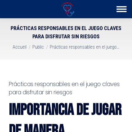
PRÁCTICAS RESPONSABLES EN EL JUEGO CLAVES
PARA DISFRUTAR SIN RIESGOS
Vous êtes ici :
Accueil
Public
Prácticas responsables en el juego…
Prácticas responsables en el juego claves
para disfrutar sin riesgos
IMPORTANCIA DE JUGAR
DE MANERA