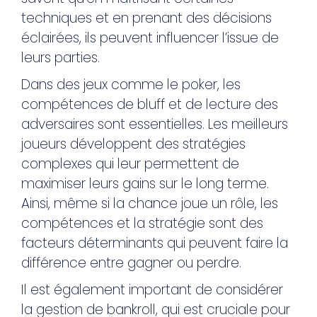
techniques et en prenant des décisions
éclairées, ils peuvent influencer l’issue de
leurs parties.
Dans des jeux comme le poker, les
compétences de bluff et de lecture des
adversaires sont essentielles. Les meilleurs
joueurs développent des stratégies
complexes qui leur permettent de
maximiser leurs gains sur le long terme.
Ainsi, même si la chance joue un rôle, les
compétences et la stratégie sont des
facteurs déterminants qui peuvent faire la
différence entre gagner ou perdre.
Il est également important de considérer
la gestion de bankroll, qui est cruciale pour