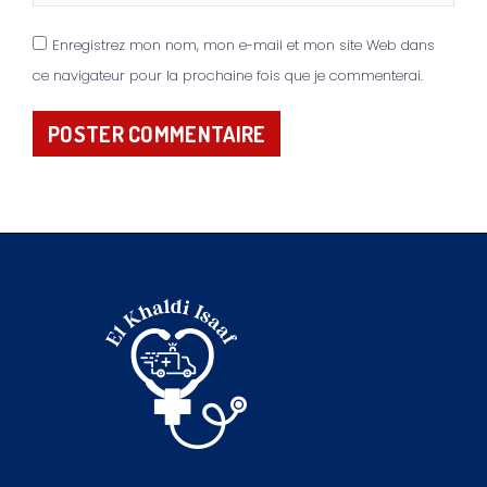
Enregistrez mon nom, mon e-mail et mon site Web dans
ce navigateur pour la prochaine fois que je commenterai.
POSTER COMMENTAIRE