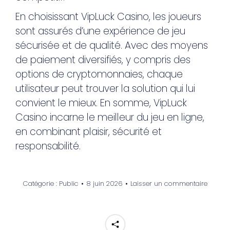
En choisissant VipLuck Casino, les joueurs
sont assurés d’une expérience de jeu
sécurisée et de qualité. Avec des moyens
de paiement diversifiés, y compris des
options de cryptomonnaies, chaque
utilisateur peut trouver la solution qui lui
convient le mieux. En somme, VipLuck
Casino incarne le meilleur du jeu en ligne,
en combinant plaisir, sécurité et
responsabilité.
Catégorie :
Public
8 juin 2026
Laisser un commentaire