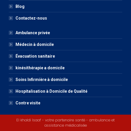
Blog
Contactez-nous
Ambulance privée
Médecin à domicile
Évacuation sanitaire
kinésithérapie a domicile
Soins Infirmière à domicile
Hospitalisation à Domicile de Qualité
Contre visite
El khaldi Isaaf - votre partenaire santé - ambulance et
assistance médicalisée