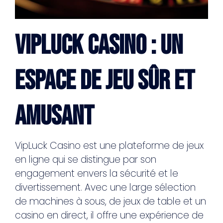
VIPLUCK CASINO : UN
ESPACE DE JEU SÛR ET
AMUSANT
VipLuck Casino est une plateforme de jeux
en ligne qui se distingue par son
engagement envers la sécurité et le
divertissement. Avec une large sélection
de machines à sous, de jeux de table et un
casino en direct, il offre une expérience de