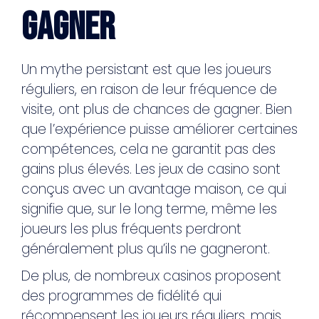
GAGNER
Un mythe persistant est que les joueurs
réguliers, en raison de leur fréquence de
visite, ont plus de chances de gagner. Bien
que l’expérience puisse améliorer certaines
compétences, cela ne garantit pas des
gains plus élevés. Les jeux de casino sont
conçus avec un avantage maison, ce qui
signifie que, sur le long terme, même les
joueurs les plus fréquents perdront
généralement plus qu’ils ne gagneront.
De plus, de nombreux casinos proposent
des programmes de fidélité qui
récompensent les joueurs réguliers, mais