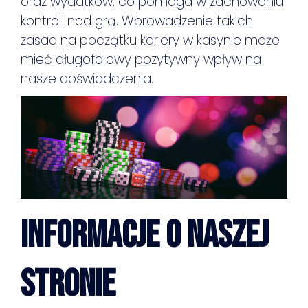
oraz wydatków, co pomaga w zachowaniu
kontroli nad grą. Wprowadzenie takich
zasad na początku kariery w kasynie może
mieć długofalowy pozytywny wpływ na
nasze doświadczenia.
INFORMACJE O NASZEJ
STRONIE