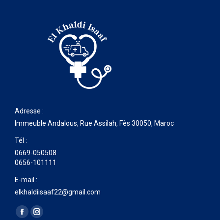
Adresse :
Immeuble Andalous, Rue Assilah, Fès 30050, Maroc
Tél :
0669-050508
0656-101111
E-mail :
elkhaldiisaaf22@gmail.com
Trouvez nous sur :
La
La