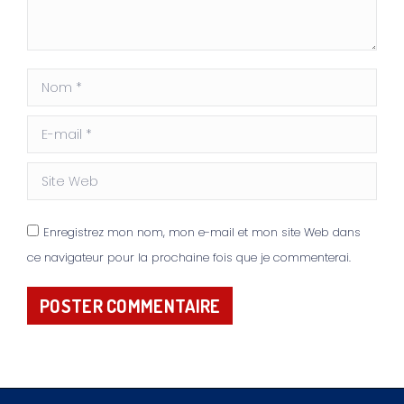
Nom *
E-mail *
Site Web
Enregistrez mon nom, mon e-mail et mon site Web dans
ce navigateur pour la prochaine fois que je commenterai.
POSTER COMMENTAIRE