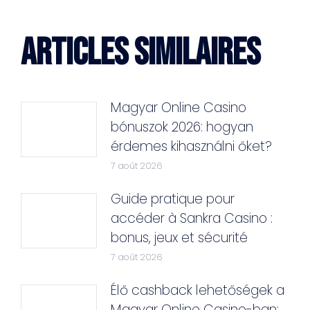
ARTICLES SIMILAIRES
Magyar Online Casino
bónuszok 2026: hogyan
érdemes kihasználni őket?
7 août 2026
Guide pratique pour
accéder à Sankra Casino :
bonus, jeux et sécurité
7 août 2026
Élő cashback lehetőségek a
Magyar Online Casino-ban: