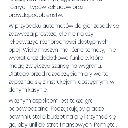
różnych typów zakładów oraz
prawdopodobieństw.
W przypadku automatów do gier zasady są
zazwyczaj prostsze, ale nie należy
lekceważyć różnorodności dostępnych
opcji. Wiele maszyn ma różne tematy, linie
wypłat oraz dodatkowe funkcje, które
mogą zwiększyć szansę na wygraną.
Dlatego przed rozpoczęciem gry warto
zapoznać się z instrukcjami dostępnymi w
danym kasynie.
Ważnym aspektem jest także gra
odpowiedzialna. Początkujący gracze
powinni ustalić budżet na grę i trzymać się
go, aby unikać strat finansowych. Pamiętaj,