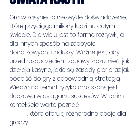
Gra w kasynie to niezwykłe doświadczenie,
które przyciąga miliony ludzi na całym
świecie. Dla wielu jest to forma rozrywki, a
dla innych sposób na zdobycie
dodatkowych funduszy. Ważne jest, aby
przed rozpoczęciem zabawy zrozumieć, jak
działają kasyna, jakie są zasady gier oraz jak
podejść do gry z odpowiednią strategią.
Wiedza na temat ryzyka oraz szans jest
kluczowa w osiąganiu sukcesów. W takim
kontekście warto poznać
Nowe Kasyna
Online
, które oferują różnorodne opcje dla
graczy.