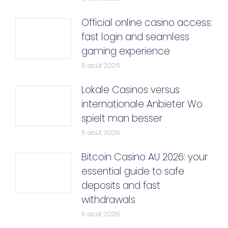
Official online casino access:
fast login and seamless
gaming experience
5 août 2026
Lokale Casinos versus
internationale Anbieter Wo
spielt man besser
5 août 2026
Bitcoin Casino AU 2026: your
essential guide to safe
deposits and fast
withdrawals
5 août 2026