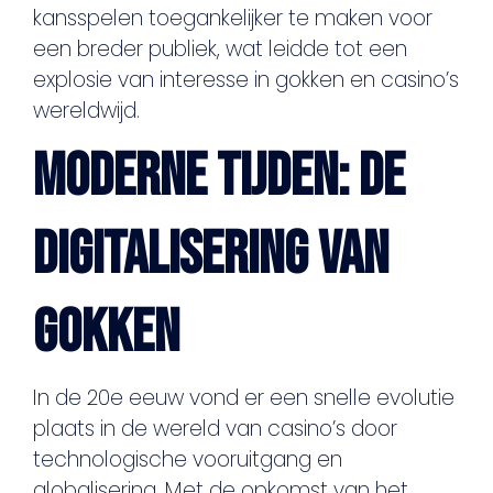
kansspelen toegankelijker te maken voor
een breder publiek, wat leidde tot een
explosie van interesse in gokken en casino’s
wereldwijd.
MODERNE TIJDEN: DE
DIGITALISERING VAN
GOKKEN
In de 20e eeuw vond er een snelle evolutie
plaats in de wereld van casino’s door
technologische vooruitgang en
globalisering. Met de opkomst van het