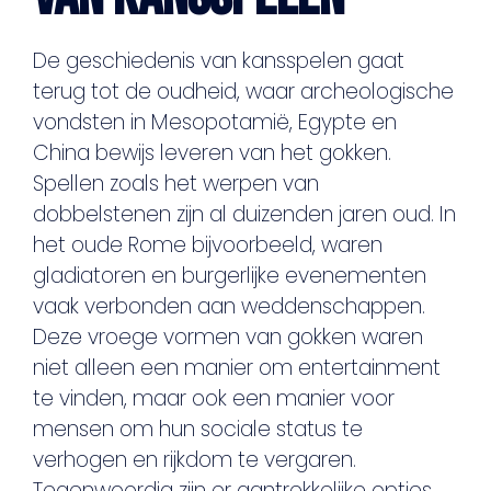
De geschiedenis van kansspelen gaat
terug tot de oudheid, waar archeologische
vondsten in Mesopotamië, Egypte en
China bewijs leveren van het gokken.
Spellen zoals het werpen van
dobbelstenen zijn al duizenden jaren oud. In
het oude Rome bijvoorbeeld, waren
gladiatoren en burgerlijke evenementen
vaak verbonden aan weddenschappen.
Deze vroege vormen van gokken waren
niet alleen een manier om entertainment
te vinden, maar ook een manier voor
mensen om hun sociale status te
verhogen en rijkdom te vergaren.
Tegenwoordig zijn er aantrekkelijke opties,