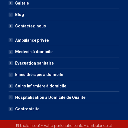
Galerie
Blog
Contactez-nous
Ambulance privée
Médecin à domicile
Évacuation sanitaire
kinésithérapie a domicile
Soins Infirmière à domicile
Hospitalisation à Domicile de Qualité
Contre visite
El khaldi Isaaf - votre partenaire santé - ambulance et