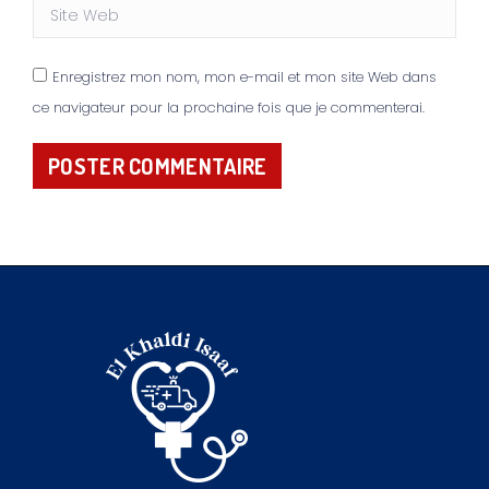
Site Web
Enregistrez mon nom, mon e-mail et mon site Web dans
ce navigateur pour la prochaine fois que je commenterai.
POSTER COMMENTAIRE