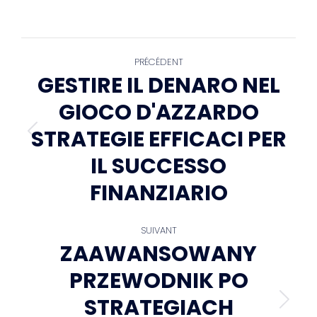
NAVIGATION
PRÉCÉDENT
GESTIRE IL DENARO NEL
ARTICLE
GIOCO D'AZZARDO
STRATEGIE EFFICACI PER
Article
précédent
IL SUCCESSO
:
FINANZIARIO
SUIVANT
ZAAWANSOWANY
PRZEWODNIK PO
STRATEGIACH
Article