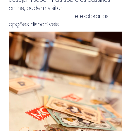
online, podem visitar
https://gibson.casino/pt/
e explorar as
opções disponíveis.