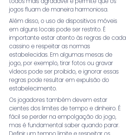
todos mais agradável e permite que os
jogos fluam de maneira harmoniosa.
Além disso, o uso de dispositivos móveis
em alguns locais pode ser restrito. É
importante estar atento às regras de cada
cassino e respeitar as normas
estabelecidas. Em algumas mesas de
jogo, por exemplo, tirar fotos ou gravar
vídeos pode ser proibido, e ignorar essas
regras pode resultar em expulsão do
estabelecimento.
Os jogadores também devem estar
cientes dos limites de tempo e dinheiro. É
fácil se perder na empolgação do jogo,
mas é fundamental saber quando parar.
Definir um tempo limite e respeitar os