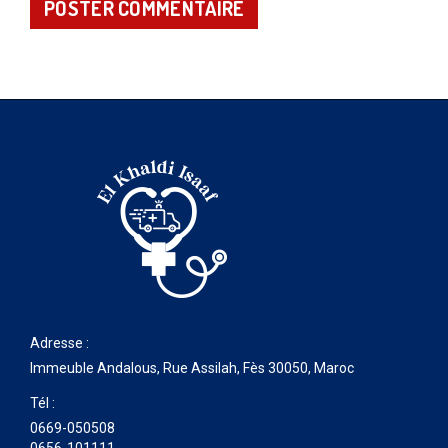
POSTER COMMENTAIRE
Adresse :
Immeuble Andalous, Rue Assilah, Fès 30050, Maroc
Tél :
0669-050508
0656-101111