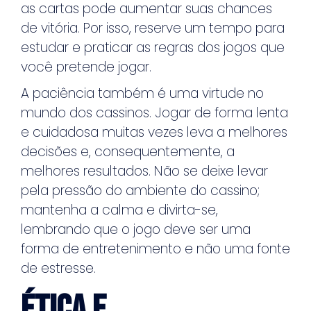
as cartas pode aumentar suas chances
de vitória. Por isso, reserve um tempo para
estudar e praticar as regras dos jogos que
você pretende jogar.
A paciência também é uma virtude no
mundo dos cassinos. Jogar de forma lenta
e cuidadosa muitas vezes leva a melhores
decisões e, consequentemente, a
melhores resultados. Não se deixe levar
pela pressão do ambiente do cassino;
mantenha a calma e divirta-se,
lembrando que o jogo deve ser uma
forma de entretenimento e não uma fonte
de estresse.
ÉTICA E