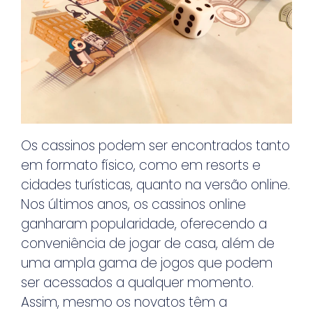
Os cassinos podem ser encontrados tanto
em formato físico, como em resorts e
cidades turísticas, quanto na versão online.
Nos últimos anos, os cassinos online
ganharam popularidade, oferecendo a
conveniência de jogar de casa, além de
uma ampla gama de jogos que podem
ser acessados a qualquer momento.
Assim, mesmo os novatos têm a