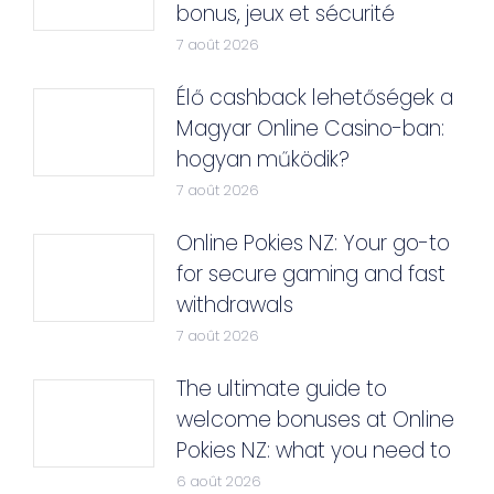
bonus, jeux et sécurité
7 août 2026
Élő cashback lehetőségek a
Magyar Online Casino-ban:
hogyan működik?
7 août 2026
Online Pokies NZ: Your go-to
for secure gaming and fast
withdrawals
7 août 2026
The ultimate guide to
welcome bonuses at Online
Pokies NZ: what you need to
6 août 2026