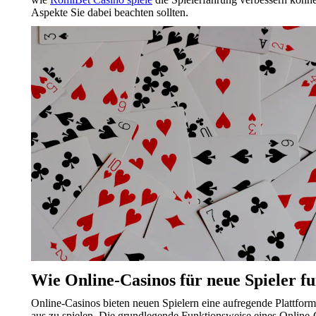
Aspekte Sie dabei beachten sollten.
Wie Online-Casinos für neue Spieler f
Online-Casinos bieten neuen Spielern eine aufregende Plattfor
aus zu spielen. Die grundlegende Funktionsweise eines Online-Ca