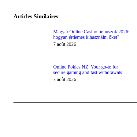
Articles Similaires
Magyar Online Casino bónuszok 2026:
hogyan érdemes kihasználni őket?
7 août 2026
Online Pokies NZ: Your go-to for
secure gaming and fast withdrawals
7 août 2026