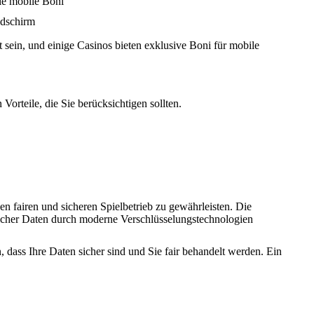
le mobile Boni
ldschirm
 sein, und einige Casinos bieten exklusive Boni für mobile
Vorteile, die Sie berücksichtigen sollten.
nen fairen und sicheren Spielbetrieb zu gewährleisten. Die
nlicher Daten durch moderne Verschlüsselungstechnologien
, dass Ihre Daten sicher sind und Sie fair behandelt werden. Ein