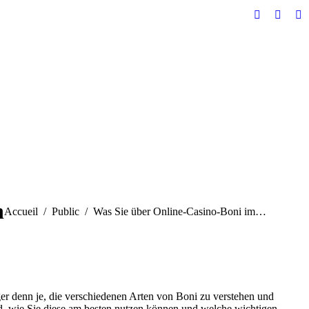
La
La
L
page
page
pa
Facebook
Instag
W
s'ouvre
s'ouvre
s'
dans
dans
da
une
une
un
nouvelle
nouvel
no
fenêtre
fenêtre
fe
n
Vous êtes ici :
Accueil
Public
Was Sie über Online-Casino-Boni im…
ger denn je, die verschiedenen Arten von Boni zu verstehen und
nd, wie Sie diese am besten nutzen können und welche wichtigen