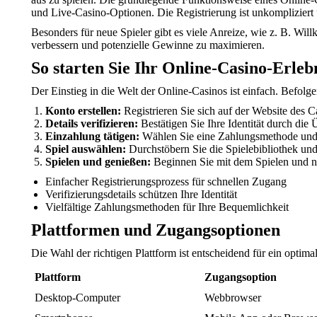
und Live-Casino-Optionen. Die Registrierung ist unkompliziert
Besonders für neue Spieler gibt es viele Anreize, wie z. B. Wil
verbessern und potenzielle Gewinne zu maximieren.
So starten Sie Ihr Online-Casino-Erleb
Der Einstieg in die Welt der Online-Casinos ist einfach. Befolgen
Konto erstellen:
Registrieren Sie sich auf der Website des C
Details verifizieren:
Bestätigen Sie Ihre Identität durch die
Einzahlung tätigen:
Wählen Sie eine Zahlungsmethode und t
Spiel auswählen:
Durchstöbern Sie die Spielebibliothek und
Spielen und genießen:
Beginnen Sie mit dem Spielen und nu
Einfacher Registrierungsprozess für schnellen Zugang
Verifizierungsdetails schützen Ihre Identität
Vielfältige Zahlungsmethoden für Ihre Bequemlichkeit
Plattformen und Zugangsoptionen
Die Wahl der richtigen Plattform ist entscheidend für ein opti
Plattform
Zugangsoption
Desktop-Computer
Webbrowser