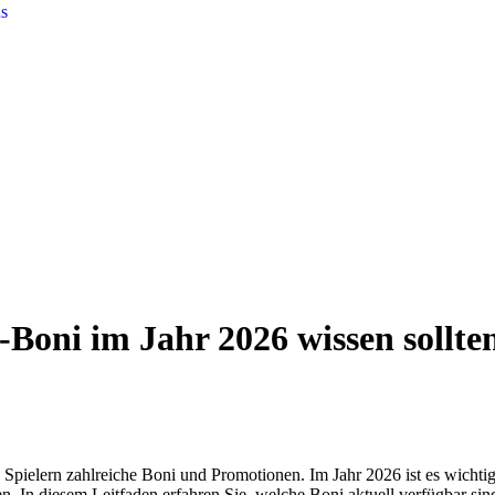
s
Boni im Jahr 2026 wissen sollte
 Spielern zahlreiche Boni und Promotionen. Im Jahr 2026 ist es wichti
n. In diesem Leitfaden erfahren Sie, welche Boni aktuell verfügbar si