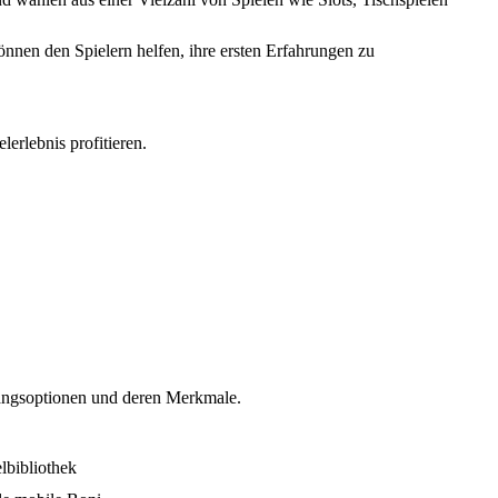
können den Spielern helfen, ihre ersten Erfahrungen zu
lerlebnis profitieren.
ugangsoptionen und deren Merkmale.
lbibliothek