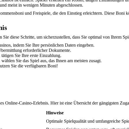
 und meist in wenigen Minuten abgeschlossen.
lkommensboni und Freispiele, die den Einstieg erleichtern. Diese Boni 
nis
 Sie diese Schritte, um sicherzustellen, dass Sie optimal von Ihrem Spie
asinos, indem Sie Ihre persönlichen Daten eingeben.
 Übermittlung erforderlicher Dokumente.
ätigen Sie Ihre erste Einzahlung.
 wählen Sie das Spiel aus, das Ihnen am meisten zusagt.
tzen Sie die verfügbaren Boni!
males Online-Casino-Erlebnis. Hier ist eine Übersicht der gängigsten Z
Hinweise
Optimale Spielqualität und umfangreiche Spie