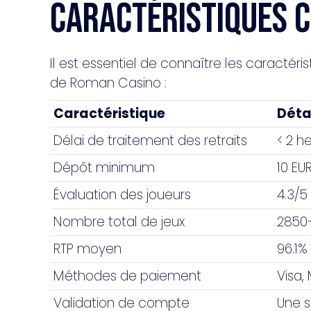
CARACTÉRISTIQUES C
Il est essentiel de connaître les caractér
de Roman Casino :
Caractéristique
Déta
Délai de traitement des retraits
< 2 h
Dépôt minimum
10 EU
Évaluation des joueurs
4.3/5
Nombre total de jeux
2850
RTP moyen
96.1%
Méthodes de paiement
Visa, 
Validation de compte
Une s