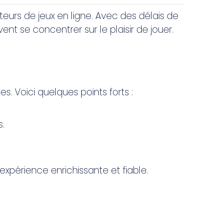
eurs de jeux en ligne. Avec des délais de
 se concentrer sur le plaisir de jouer.
 Voici quelques points forts :
s.
xpérience enrichissante et fiable.