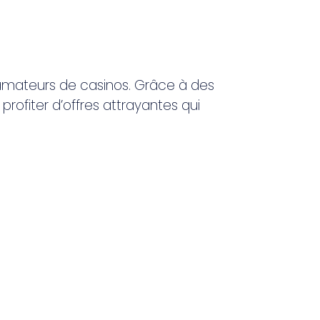
amateurs de casinos. Grâce à des
 profiter d’offres attrayantes qui