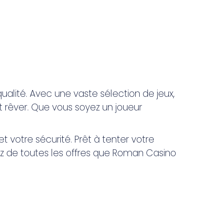
ité. Avec une vaste sélection de jeux,
ut rêver. Que vous soyez un joueur
t votre sécurité. Prêt à tenter votre
tez de toutes les offres que Roman Casino