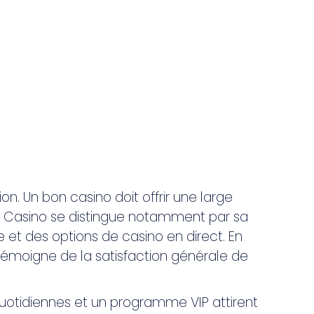
on. Un bon casino doit offrir une large
an Casino se distingue notamment par sa
 et des options de casino en direct. En
ui témoigne de la satisfaction générale de
 quotidiennes et un programme VIP attirent