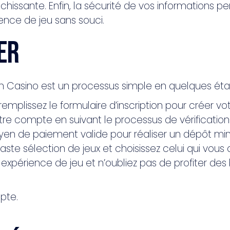
hissante. Enfin, la sécurité de vos informations pe
ence de jeu sans souci.
ER
n Casino est un processus simple en quelques éta
emplissez le formulaire d’inscription pour créer v
tre compte en suivant le processus de vérificatio
en de paiement valide pour réaliser un dépôt mi
ste sélection de jeux et choisissez celui qui vous a
 expérience de jeu et n’oubliez pas de profiter des
pte.