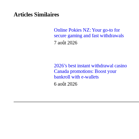
Articles Similaires
Online Pokies NZ: Your go-to for
secure gaming and fast withdrawals
7 août 2026
2026’s best instant withdrawal casino
Canada promotions: Boost your
bankroll with e-wallets
6 août 2026