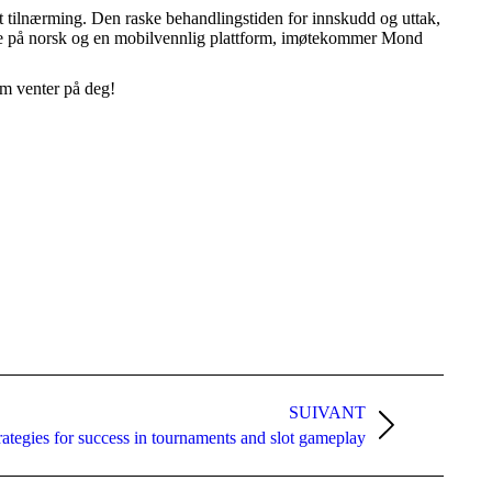
rt tilnærming. Den raske behandlingstiden for innskudd og uttak,
rvice på norsk og en mobilvennlig plattform, imøtekommer Mond
om venter på deg!
SUIVANT
rategies for success in tournaments and slot gameplay