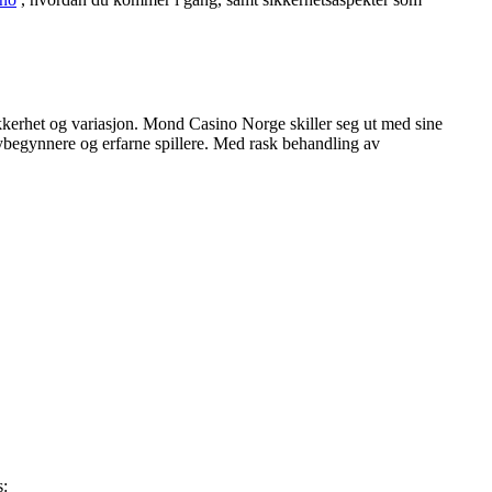
 sikkerhet og variasjon. Mond Casino Norge skiller seg ut med sine
nybegynnere og erfarne spillere. Med rask behandling av
s: