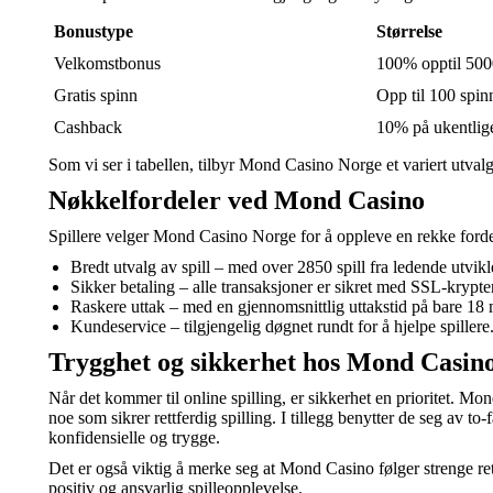
Bonustype
Størrelse
Velkomstbonus
100% opptil 5
Gratis spinn
Opp til 100 spin
Cashback
10% på ukentlig
Som vi ser i tabellen, tilbyr Mond Casino Norge et variert utval
Nøkkelfordeler ved Mond Casino
Spillere velger Mond Casino Norge for å oppleve en rekke forde
Bredt utvalg av spill – med over 2850 spill fra ledende utvikl
Sikker betaling – alle transaksjoner er sikret med SSL-krypte
Raskere uttak – med en gjennomsnittlig uttakstid på bare 18 
Kundeservice – tilgjengelig døgnet rundt for å hjelpe spillere
Trygghet og sikkerhet hos Mond Casin
Når det kommer til online spilling, er sikkerhet en prioritet. Mo
noe som sikrer rettferdig spilling. I tillegg benytter de seg av to-
konfidensielle og trygge.
Det er også viktig å merke seg at Mond Casino følger strenge retnin
positiv og ansvarlig spilleopplevelse.