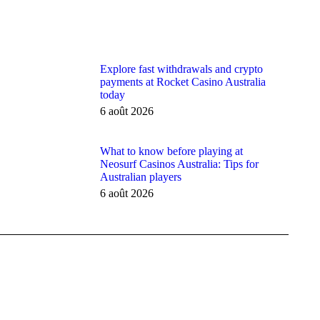
Explore fast withdrawals and crypto
payments at Rocket Casino Australia
today
6 août 2026
What to know before playing at
Neosurf Casinos Australia: Tips for
Australian players
6 août 2026