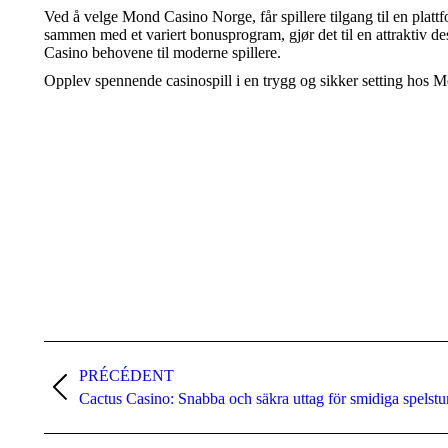
Ved å velge Mond Casino Norge, får spillere tilgang til en platt
sammen med et variert bonusprogram, gjør det til en attraktiv d
Casino behovene til moderne spillere.
Opplev spennende casinospill i en trygg og sikker setting hos M
Navigation
article
PRÉCÉDENT
Article
Cactus Casino: Snabba och säkra uttag för smidiga spelst
précédent
: