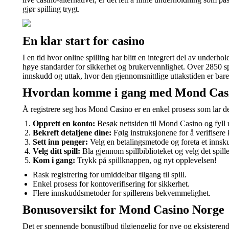
gjør spilling trygt.
En klar start for casino
I en tid hvor online spilling har blitt en integrert del av under
høye standarder for sikkerhet og brukervennlighet. Over 2850 sp
innskudd og uttak, hvor den gjennomsnittlige uttakstiden er bare 18
Hvordan komme i gang med Mond Cas
Å registrere seg hos Mond Casino er en enkel prosess som lar de
Opprett en konto:
Besøk nettsiden til Mond Casino og fyll u
Bekreft detaljene dine:
Følg instruksjonene for å verifisere
Sett inn penger:
Velg en betalingsmetode og foreta et innsku
Velg ditt spill:
Bla gjennom spillbiblioteket og velg det spille
Kom i gang:
Trykk på spillknappen, og nyt opplevelsen!
Rask registrering for umiddelbar tilgang til spill.
Enkel prosess for kontoverifisering for sikkerhet.
Flere innskuddsmetoder for spillerens bekvemmelighet.
Bonusoversikt for Mond Casino Norge
Det er spennende bonustilbud tilgjengelig for nye og eksisteren