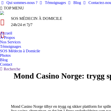
Qui sommes-nous ?
Témoignages
Blog
Contactez-nou
TOP MENU
SOS MÉDECIN À DOMICILE
24h/24 et 7j/7
Accueil
À Propos
Nos Services
Témoignages
SOS Médecin à Domicile
Photos
Blog
Contact
Recherche
Recherche
:
Mond Casino Norge: trygg sp
Mond Casino Norge tilbyr en trygg og sikker plattform for spille
live casino-alternativer, er det lett å finne underholdning som pa