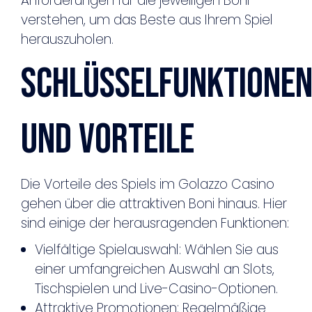
Anforderungen für die jeweiligen Boni
verstehen, um das Beste aus Ihrem Spiel
herauszuholen.
SCHLÜSSELFUNKTIONE
UND VORTEILE
Die Vorteile des Spiels im Golazzo Casino
gehen über die attraktiven Boni hinaus. Hier
sind einige der herausragenden Funktionen:
Vielfältige Spielauswahl: Wählen Sie aus
einer umfangreichen Auswahl an Slots,
Tischspielen und Live-Casino-Optionen.
Attraktive Promotionen: Regelmäßige