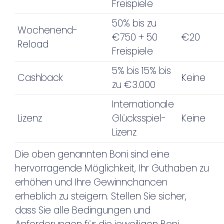
Freispiele
50% bis zu
Wochenend-
€750 + 50
€20
Reload
Freispiele
5% bis 15% bis
Cashback
Keine
zu €3.000
Internationale
Lizenz
Glücksspiel-
Keine
Lizenz
Die oben genannten Boni sind eine
hervorragende Möglichkeit, Ihr Guthaben zu
erhöhen und Ihre Gewinnchancen
erheblich zu steigern. Stellen Sie sicher,
dass Sie alle Bedingungen und