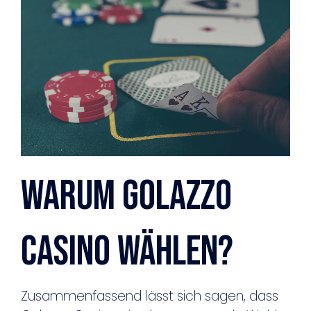
WARUM GOLAZZO
CASINO WÄHLEN?
Zusammenfassend lässt sich sagen, dass