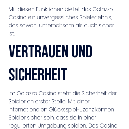
Mit diesen Funktionen bietet das Golazzo
Casino ein unvergessliches Spielerlebnis,
das sowohl unterhaltsam als auch sicher
ist.
VERTRAUEN UND
SICHERHEIT
Im Golazzo Casino steht die Sicherheit der
Spieler an erster Stelle. Mit einer
internationalen Glücksspiel-Lizenz können
Spieler sicher sein, dass sie in einer
regulierten Umgebung spielen. Das Casino