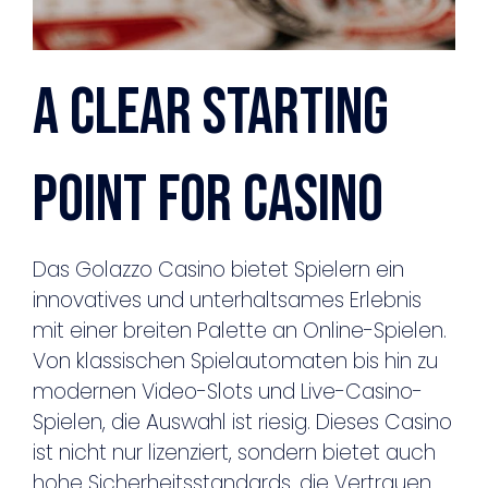
A CLEAR STARTING
POINT FOR CASINO
Das Golazzo Casino bietet Spielern ein
innovatives und unterhaltsames Erlebnis
mit einer breiten Palette an Online-Spielen.
Von klassischen Spielautomaten bis hin zu
modernen Video-Slots und Live-Casino-
Spielen, die Auswahl ist riesig. Dieses Casino
ist nicht nur lizenziert, sondern bietet auch
hohe Sicherheitsstandards, die Vertrauen