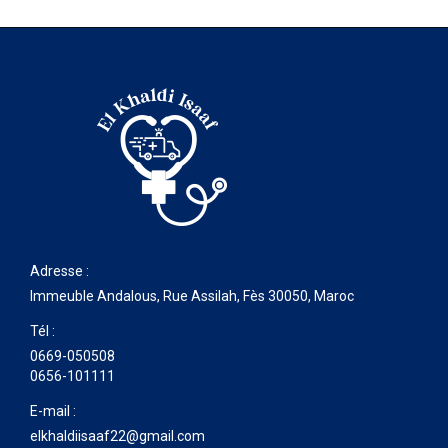
Adresse :
Immeuble Andalous, Rue Assilah, Fès 30050, Maroc
Tél :
0669-050508
0656-101111
E-mail :
elkhaldiisaaf22@gmail.com